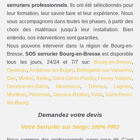
serruriers professionnels
. Ils ont été sélectionnés pour
leur formation, leur savoir-faire et leur expérience. Nous
vous accompagnons dans toutes les phases, à partir des
choix des matériaux jusqu’à leur installation. Bien
entendu, nos interventions sont garanties.
Nous pouvons intervenir dans la région de Bourg-en-
Bresse,
SOS serrurier Bourg-en-Bresse
est disponible
tous les jours, 24/24 et 7/7 sur:
Bourg-en-Bresse
,
Oyonnax
,
Ambérieu-en-Bugey
,
Bellegarde-sur-Valserine
,
Gex
,
Miribel
,
Belley
,
Saint-Genis-Pouilly
,
Ferney-Voltaire
,
Divonne-les-Bains
,
Meximieux
,
Trévoux
,
Lagnieu
,
Montluel
,
Péronnas
,
Jassans-Riottier
,
Viriat
,
Saint-Denis-
lès-Bourg
Demandez votre devis
Votre Serrurier sur Sergy: 100% PRO
Nous sommes des professionnels avons-nous dit. C’est