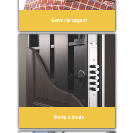
Serrurier urgent
Porte blindée