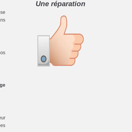
Une réparation
ose
ans
nos
ge
eur
des