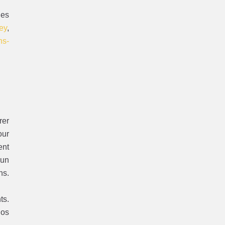
les
ey
,
ns-
rer
our
ent
 un
ns.
ts.
nos