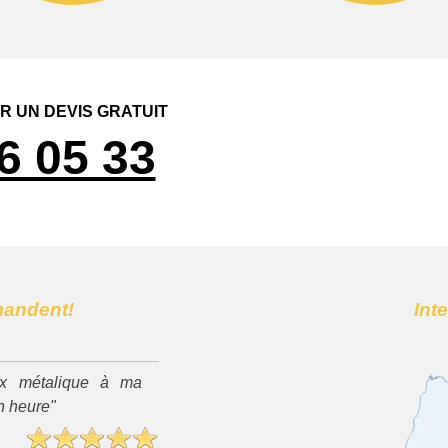
 UN DEVIS GRATUIT
6 05 33
mandent!
Int
x métalique à ma
n heure"