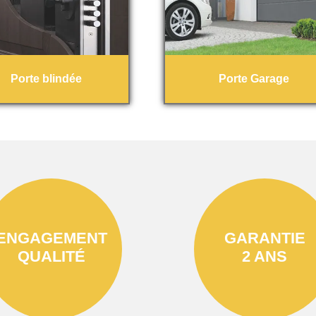
Porte blindée
Porte Garage
ENGAGEMENT
GARANTIE
QUALITÉ
2 ANS