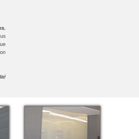
es
,
ous
que
ion
.
ité