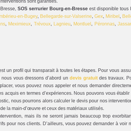
interventions sont garanties.
-Bresse,
SOS serrurier Bourg-en-Bresse
est disponible tous 
mbérieu-en-Bugey
,
Bellegarde-sur-Valserine
,
Gex
,
Miribel
,
Bell
ins
,
Meximieux
,
Trévoux
,
Lagnieu
,
Montluel
,
Péronnas
,
Jassa
 un profil qui transparait à toutes les étapes. Pour vous assu
e, nous vous dressons d’abord un
devis gratuit
des travaux. P
éplacer, vous pouvez nous appeler et nous demander directem
s acquis en termes d’expériences. Nous pouvons vous établir
stic, nous pourrons alors calculer le devis pour nos interventio
ût de la main-d’œuvre et ceux des matériaux utilisés.
tervention, mais ils ne seront jamais beaucoup trop exorbitan
ifs pour nos clients. D’ailleurs, vous pouvez demander à voir 