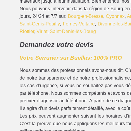
matériaux jusqu’à leur installation. Bien entendu, nos 
Nous pouvons intervenir dans la région de Bourg-en
jours, 24/24 et 7/7 sur:
Bourg-en-Bresse
,
Oyonnax
,
A
Saint-Genis-Pouilly
,
Ferney-Voltaire
,
Divonne-les-Ba
Riottier
,
Viriat
,
Saint-Denis-lès-Bourg
Demandez votre devis
Votre Serrurier sur Buellas: 100% PRO
Nous sommes des professionnels avons-nous dit. C’est
de notre transparence et de notre professionnalism
les cas d’urgence, si vous ne souhaitez pas vous d
par téléphone. Nous sommes compétents et avons de
premier diagnostic au téléphone. À partir de ce diagno
Il s’agira d’un devis parfaitement détaillé, avec le co
Les prix peuvent augmenter suivant les horaires d’in
C’est la preuve que nous appliquons les meilleurs tar