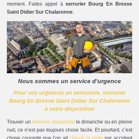
moment. Faites appel à
serrurier Bourg En Bresse
Saint Didier Sur Chalaronne
.
Nous sommes un service d’urgence
Pour vos urgences en serrurerie, serrurier
Bourg En Bresse Saint Didier Sur Chalaronne
à votre disposition
Trouver un
serrurier disponible
le dimanche ou en pleine
nuit, ce n’est pas toujours chose facile. Et pourtant, c’est
chose courante que l’on ait
claqué la porte
par accident