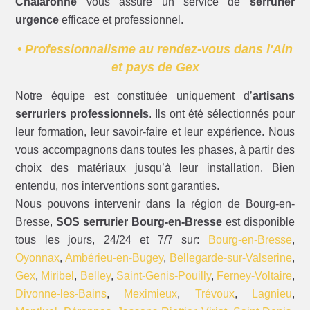
Chalaronne
vous assure un service de
serrurier
urgence
efficace et professionnel.
• Professionnalisme au rendez-vous dans l'Ain
et pays de Gex
Notre équipe est constituée uniquement d’
artisans
serruriers professionnels
. Ils ont été sélectionnés pour
leur formation, leur savoir-faire et leur expérience. Nous
vous accompagnons dans toutes les phases, à partir des
choix des matériaux jusqu’à leur installation. Bien
entendu, nos interventions sont garanties.
Nous pouvons intervenir dans la région de Bourg-en-
Bresse,
SOS serrurier Bourg-en-Bresse
est disponible
tous les jours, 24/24 et 7/7 sur:
Bourg-en-Bresse
,
Oyonnax
,
Ambérieu-en-Bugey
,
Bellegarde-sur-Valserine
,
Gex
,
Miribel
,
Belley
,
Saint-Genis-Pouilly
,
Ferney-Voltaire
,
Divonne-les-Bains
,
Meximieux
,
Trévoux
,
Lagnieu
,