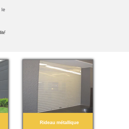
 le
ité
Rideau métallique