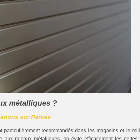
aux métalliques ?
rvenons sur Parves
nt particulièrement recommandés dans les magasins et le mil
âce aux rideaux métalliques, on évite efficacement les pertes