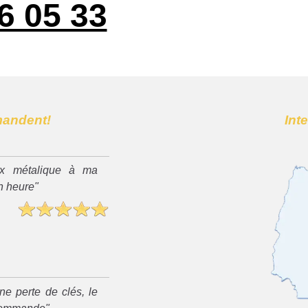
6 05 33
mandent!
Int
x métalique à ma
n heure"
ne perte de clés, le