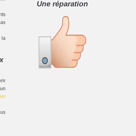
Une réparation
nts
cas
 la
x
rir
 un
ier
ous