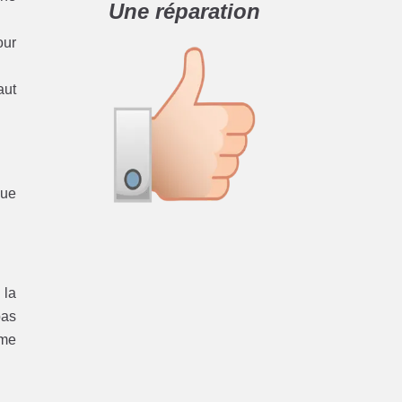
Une réparation
our
aut
que
 la
pas
ème