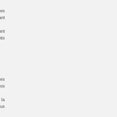
les
ant
ant
tis
des
nos
 la
ous