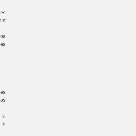
les
ant
vos
mes
des
nos
 la
out