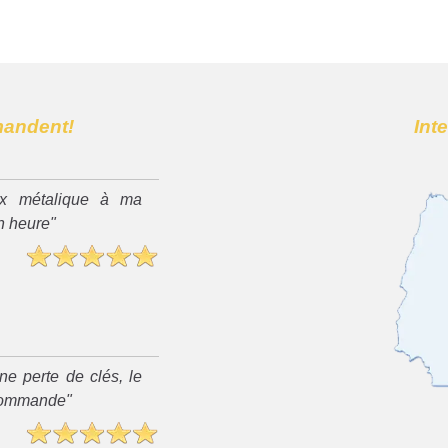
mandent!
Int
x métalique à ma
n heure"
ne perte de clés, le
recommande"