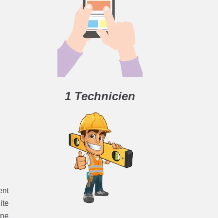
1 Technicien
ent
ite
une