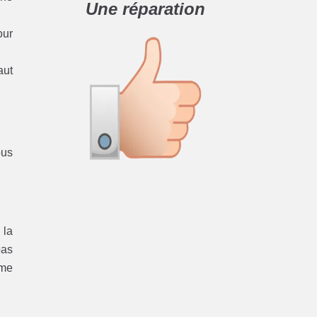
Une réparation
our
aut
ous
 la
pas
ème