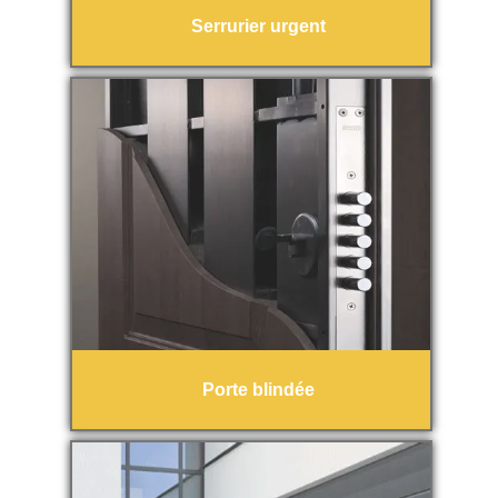
Serrurier urgent
Porte blindée