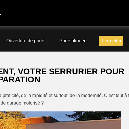
4
Ouverture de porte
Porte blindée
Fermeture
NT, VOTRE SERRURIER POUR
ÉPARATION
raticité, de la rapidité et surtout, de la modernité. C’est tout à f
e de garage motorisé ?