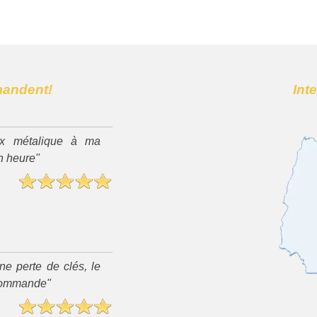
mandent!
Int
x métalique à ma
n heure"
ne perte de clés, le
recommande"