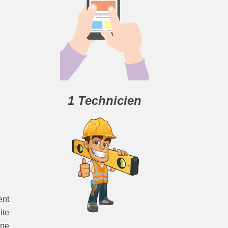
1 Technicien
ent
ite
une