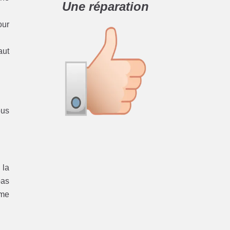
Une réparation
our
aut
ous
 la
pas
ème