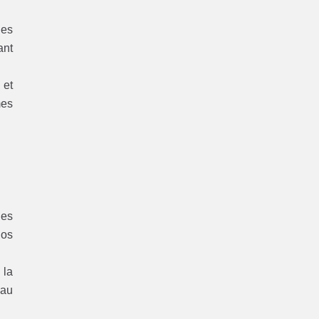
les
ant
 et
mes
des
nos
 la
 au