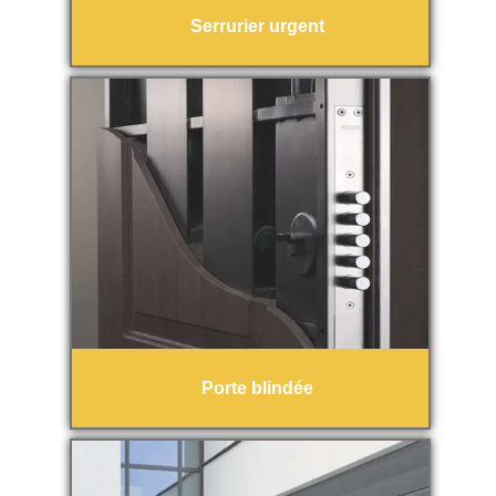
Serrurier urgent
Porte blindée