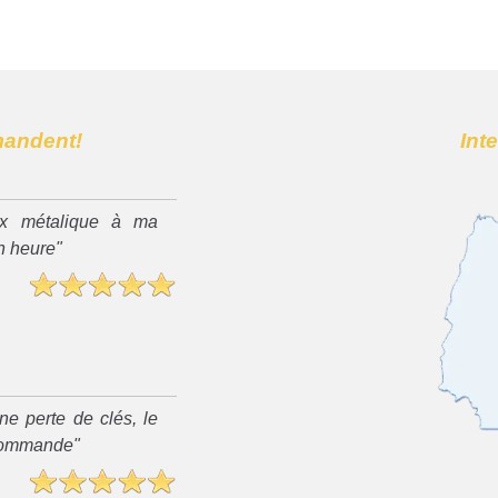
mandent!
Int
x métalique à ma
n heure"
ne perte de clés, le
recommande"