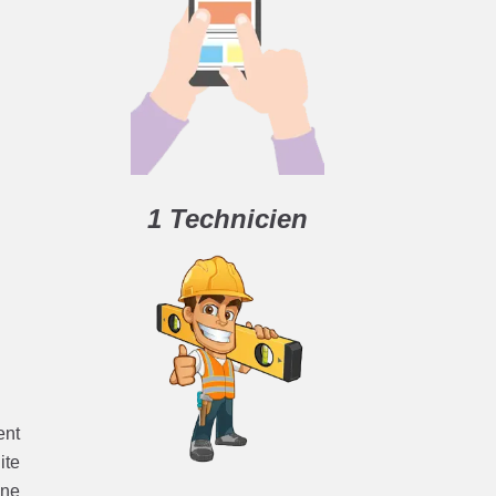
1 Technicien
ent
ite
une