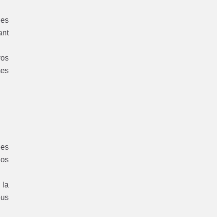
les
ant
vos
mes
des
nos
 la
ous