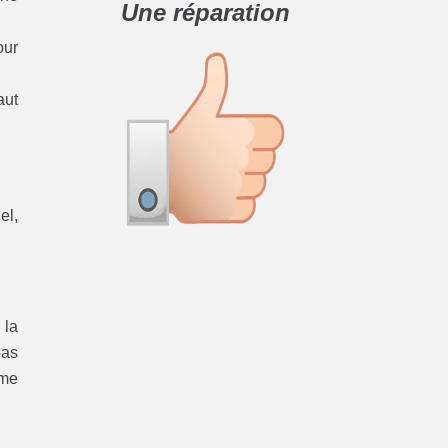
Une réparation
our
aut
el,
 la
pas
ème