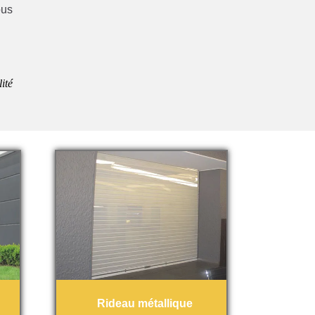
ous
ité
Rideau métallique