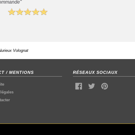
recommande"
Nurieux Volognat
T / MENTIONS
RÉSEAUX SOCIAUX
ite
légales
acter