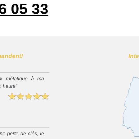
6 05 33
mandent!
Int
x métalique à ma
n heure"
ne perte de clés, le