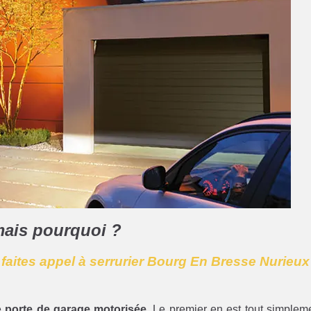
mais pourquoi ?
: faites appel à serrurier Bourg En Bresse Nurieux
e
porte de garage motorisée
. Le premier en est tout simplem