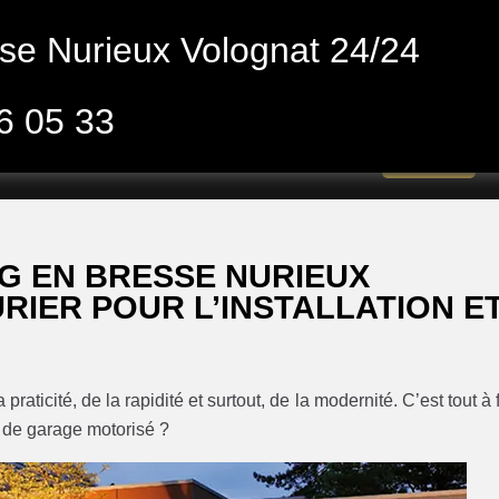
se Nurieux Volognat 24/24
6 05 33
Ouverture de porte
Porte blindée
Fermeture
G EN BRESSE NURIEUX
RIER POUR L’INSTALLATION E
raticité, de la rapidité et surtout, de la modernité. C’est tout à f
e de garage motorisé ?