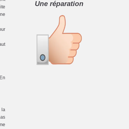
Une réparation
ite
une
our
aut
 En
 la
pas
ème