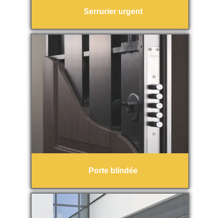
Serrurier urgent
Porte blindée